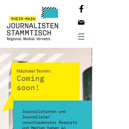
Nächster Termi
n:
Coming
soon!
Journalistinnen und
Journalisten
verschiedenster Ressorts
und Medien haben an